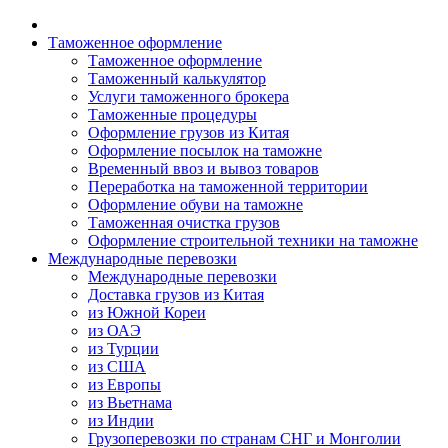
Таможенное оформление
Таможенное оформление
Таможенный калькулятор
Услуги таможенного брокера
Таможенные процедуры
Оформление грузов из Китая
Оформление посылок на таможне
Временный ввоз и вывоз товаров
Переработка на таможенной территории
Оформление обуви на таможне
Таможенная очистка грузов
Оформление строительной техники на таможне
Международные перевозки
Международные перевозки
Доставка грузов из Китая
из Южной Кореи
из ОАЭ
из Турции
из США
из Европы
из Вьетнама
из Индии
Грузоперевозки по странам СНГ и Монголии