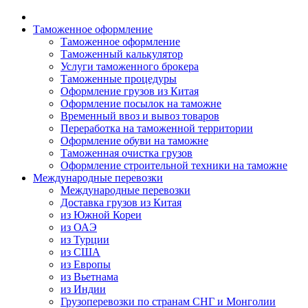
Таможенное оформление
Таможенное оформление
Таможенный калькулятор
Услуги таможенного брокера
Таможенные процедуры
Оформление грузов из Китая
Оформление посылок на таможне
Временный ввоз и вывоз товаров
Переработка на таможенной территории
Оформление обуви на таможне
Таможенная очистка грузов
Оформление строительной техники на таможне
Международные перевозки
Международные перевозки
Доставка грузов из Китая
из Южной Кореи
из ОАЭ
из Турции
из США
из Европы
из Вьетнама
из Индии
Грузоперевозки по странам СНГ и Монголии