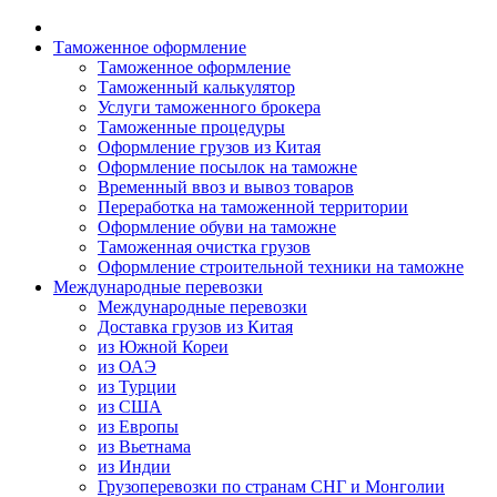
Таможенное оформление
Таможенное оформление
Таможенный калькулятор
Услуги таможенного брокера
Таможенные процедуры
Оформление грузов из Китая
Оформление посылок на таможне
Временный ввоз и вывоз товаров
Переработка на таможенной территории
Оформление обуви на таможне
Таможенная очистка грузов
Оформление строительной техники на таможне
Международные перевозки
Международные перевозки
Доставка грузов из Китая
из Южной Кореи
из ОАЭ
из Турции
из США
из Европы
из Вьетнама
из Индии
Грузоперевозки по странам СНГ и Монголии