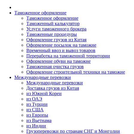
Таможенное оформление
Таможенное оформление
Таможенный калькулятор
Услуги таможенного брокера
Таможенные процедуры
Оформление грузов из Китая
Оформление посылок на таможне
Временный ввоз и вывоз товаров
Переработка на таможенной территории
Оформление обуви на таможне
Таможенная очистка грузов
Оформление строительной техники на таможне
Международные перевозки
Международные перевозки
Доставка грузов из Китая
из Южной Кореи
из ОАЭ
из Турции
из США
из Европы
из Вьетнама
из Индии
Грузоперевозки по странам СНГ и Монголии