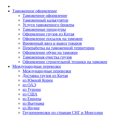
Таможенное оформление
Таможенное оформление
Таможенный калькулятор
Услуги таможенного брокера
Таможенные процедуры
Оформление грузов из Китая
Оформление посылок на таможне
Временный ввоз и вывоз товаров
Переработка на таможенной территории
Оформление обуви на таможне
Таможенная очистка грузов
Оформление строительной техники на таможне
Международные перевозки
Международные перевозки
Доставка грузов из Китая
из Южной Кореи
из ОАЭ
из Турции
из США
из Европы
из Вьетнама
из Индии
Грузоперевозки по странам СНГ и Монголии