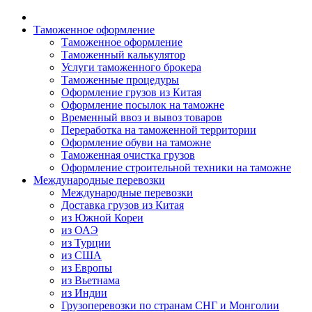
Таможенное оформление
Таможенное оформление
Таможенный калькулятор
Услуги таможенного брокера
Таможенные процедуры
Оформление грузов из Китая
Оформление посылок на таможне
Временный ввоз и вывоз товаров
Переработка на таможенной территории
Оформление обуви на таможне
Таможенная очистка грузов
Оформление строительной техники на таможне
Международные перевозки
Международные перевозки
Доставка грузов из Китая
из Южной Кореи
из ОАЭ
из Турции
из США
из Европы
из Вьетнама
из Индии
Грузоперевозки по странам СНГ и Монголии