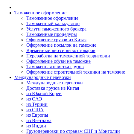
Таможенное оформление
Таможенное оформление
Таможенный калькулятор
Услуги таможенного брокера
Таможенные процедуры
Оформление грузов из Китая
Оформление посылок на таможне
Временный ввоз и вывоз товаров
Переработка на таможенной территории
Оформление обуви на таможне
Таможенная очистка грузов
Оформление строительной техники на таможне
Международные перевозки
Международные перевозки
Доставка грузов из Китая
из Южной Кореи
из ОАЭ
из Турции
из США
из Европы
из Вьетнама
из Индии
Грузоперевозки по странам СНГ и Монголии