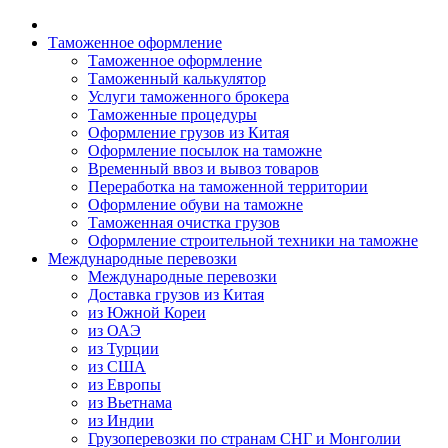
Таможенное оформление
Таможенное оформление
Таможенный калькулятор
Услуги таможенного брокера
Таможенные процедуры
Оформление грузов из Китая
Оформление посылок на таможне
Временный ввоз и вывоз товаров
Переработка на таможенной территории
Оформление обуви на таможне
Таможенная очистка грузов
Оформление строительной техники на таможне
Международные перевозки
Международные перевозки
Доставка грузов из Китая
из Южной Кореи
из ОАЭ
из Турции
из США
из Европы
из Вьетнама
из Индии
Грузоперевозки по странам СНГ и Монголии