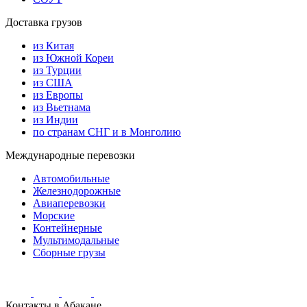
Доставка грузов
из Китая
из Южной Кореи
из Турции
из США
из Европы
из Вьетнама
из Индии
по странам СНГ и в Монголию
Международные перевозки
Автомобильные
Железнодорожные
Авиаперевозки
Морские
Контейнерные
Мультимодальные
Сборные грузы
Контакты в Абакане