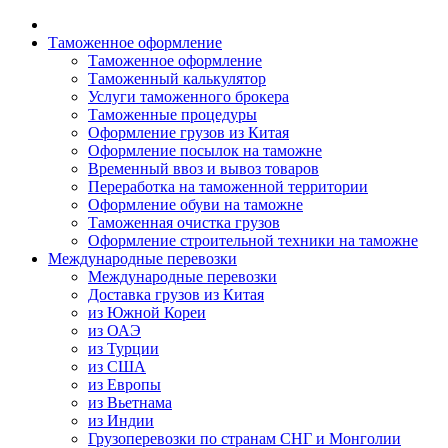
Таможенное оформление
Таможенное оформление
Таможенный калькулятор
Услуги таможенного брокера
Таможенные процедуры
Оформление грузов из Китая
Оформление посылок на таможне
Временный ввоз и вывоз товаров
Переработка на таможенной территории
Оформление обуви на таможне
Таможенная очистка грузов
Оформление строительной техники на таможне
Международные перевозки
Международные перевозки
Доставка грузов из Китая
из Южной Кореи
из ОАЭ
из Турции
из США
из Европы
из Вьетнама
из Индии
Грузоперевозки по странам СНГ и Монголии