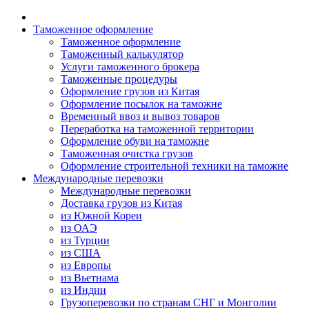
Таможенное оформление
Таможенное оформление
Таможенный калькулятор
Услуги таможенного брокера
Таможенные процедуры
Оформление грузов из Китая
Оформление посылок на таможне
Временный ввоз и вывоз товаров
Переработка на таможенной территории
Оформление обуви на таможне
Таможенная очистка грузов
Оформление строительной техники на таможне
Международные перевозки
Международные перевозки
Доставка грузов из Китая
из Южной Кореи
из ОАЭ
из Турции
из США
из Европы
из Вьетнама
из Индии
Грузоперевозки по странам СНГ и Монголии