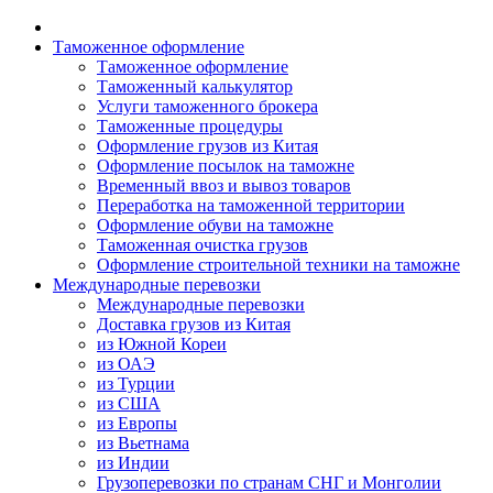
Таможенное оформление
Таможенное оформление
Таможенный калькулятор
Услуги таможенного брокера
Таможенные процедуры
Оформление грузов из Китая
Оформление посылок на таможне
Временный ввоз и вывоз товаров
Переработка на таможенной территории
Оформление обуви на таможне
Таможенная очистка грузов
Оформление строительной техники на таможне
Международные перевозки
Международные перевозки
Доставка грузов из Китая
из Южной Кореи
из ОАЭ
из Турции
из США
из Европы
из Вьетнама
из Индии
Грузоперевозки по странам СНГ и Монголии