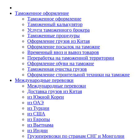
Таможенное оформление
Таможенное оформление
Таможенный калькулятор
Услуги таможенного брокера
Таможенные процедуры
Оформление грузов из Китая
Оформление посылок на таможне
Временный ввоз и вывоз товаров
Переработка на таможенной территории
Оформление обуви на таможне
Таможенная очистка грузов
Оформление строительной техники на таможне
Международные перевозки
Международные перевозки
Доставка грузов из Китая
из Южной Кореи
из ОАЭ
из Турции
из США
из Европы
из Вьетнама
из Индии
Грузоперевозки по странам СНГ и Монголии