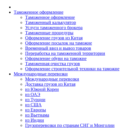
Таможенное оформление
Таможенное оформление
Таможенный калькулятор
Услуги таможенного брокера
Таможенные процедуры
Оформление грузов из Китая
Оформление посылок на таможне
Временный ввоз и вывоз товаров
Переработка на таможенной территории
Оформление обуви на таможне
Таможенная очистка грузов
Оформление строительной техники на таможне
Международные перевозки
Международные перевозки
Доставка грузов из Китая
из Южной Кореи
из ОАЭ
из Турции
из США
из Европы
из Вьетнама
из Индии
Грузоперевозки по странам СНГ и Монголии