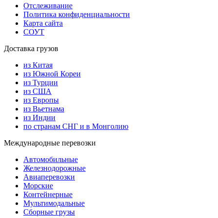
Отслеживание
Политика конфиденциальности
Карта сайта
СОУТ
Доставка грузов
из Китая
из Южной Кореи
из Турции
из США
из Европы
из Вьетнама
из Индии
по странам СНГ и в Монголию
Международные перевозки
Автомобильные
Железнодорожные
Авиаперевозки
Морские
Контейнерные
Мультимодальные
Сборные грузы