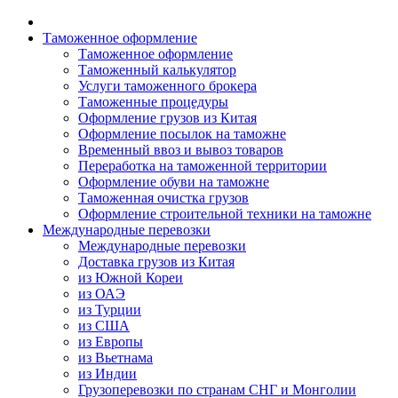
Таможенное оформление
Таможенное оформление
Таможенный калькулятор
Услуги таможенного брокера
Таможенные процедуры
Оформление грузов из Китая
Оформление посылок на таможне
Временный ввоз и вывоз товаров
Переработка на таможенной территории
Оформление обуви на таможне
Таможенная очистка грузов
Оформление строительной техники на таможне
Международные перевозки
Международные перевозки
Доставка грузов из Китая
из Южной Кореи
из ОАЭ
из Турции
из США
из Европы
из Вьетнама
из Индии
Грузоперевозки по странам СНГ и Монголии